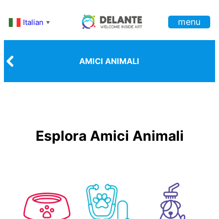
Vai
menu
al
Italian
▼
contenuto
AMICI ANIMALI
Esplora Amici Animali