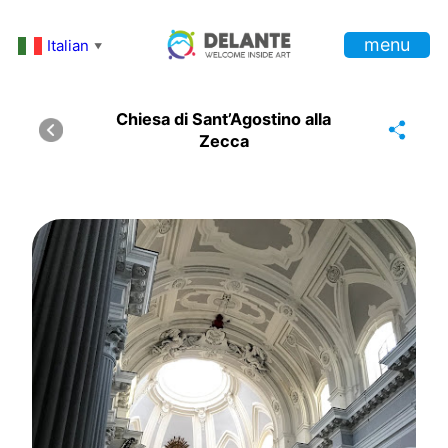
Vai
menu
al
Italian
▼
contenuto
Chiesa di Sant’Agostino alla
Zecca