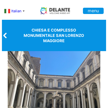
Vai
menu
al
Italian
▼
contenuto
CHIESA E COMPLESSO
MONUMENTALE SAN LORENZO
MAGGIORE