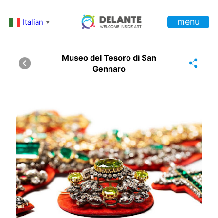
Vai
menu
al
Italian
▼
contenuto
Museo del Tesoro di San
Gennaro