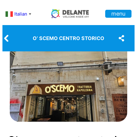
Vai
menu
al
Italian
▼
contenuto
O’ SCEMO CENTRO STORICO