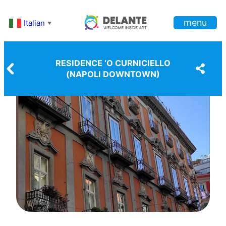
Vai
menu
al
Italian
▼
contenuto
RESIDENCE ‘O CURNICIELLO
(NAPOLI DOWNTOWN)